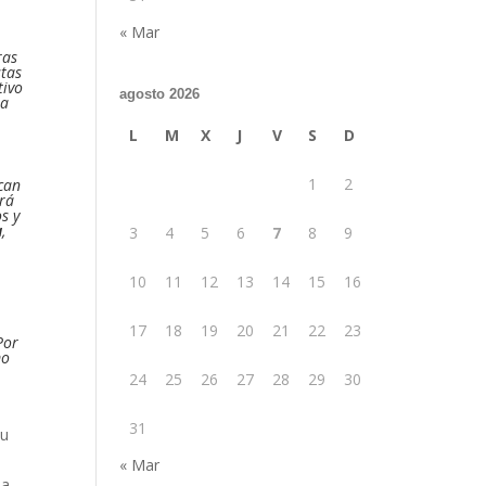
« Mar
ras
stas
tivo
agosto 2026
 a
L
M
X
J
V
S
D
1
2
ican
ará
s y
a
,
3
4
5
6
7
8
9
10
11
12
13
14
15
16
17
18
19
20
21
22
23
Por
mo
24
25
26
27
28
29
30
31
su
« Mar
la