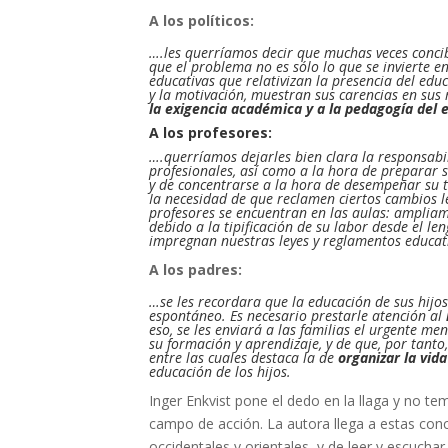
A los políticos:
….les querríamos decir que muchas veces conci
que el problema no es sólo lo que se invierte e
educativas que relativizan la presencia del edu
y la motivación, muestran sus carencias en sus
la exigencia académica y a la pedagogía del 
A los profesores:
….querríamos dejarles bien clara la responsa
profesionales, así como a la hora de preparar s
y de concentrarse a la hora de desempeñar su tr
Ia necesidad de que reclamen ciertos cambios l
profesores se encuentran en las aulas: ampli
debido a la tipificación de su labor desde el len
impregnan nuestras leyes y reglamentos educat
A los padres:
…se les recordara que la educación de sus hijos
espontáneo. Es necesario prestarle atención al
eso, se les enviará a las familias el urgente m
su formación y aprendizaje, y de que, por tanto
entre las cuales destaca la de
organizar la vida
educación de los hijos.
Inger Enkvist pone el dedo en la llaga y no t
campo de acción. La autora llega a estas con
occidentales y orientales, y de leer y escucha