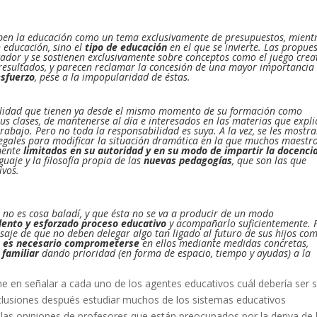
ben la educación como un tema exclusivamente de presupuestos, mient
n educación, sino el
tipo de educación
en el que se invierte. Las propue
cador y se sostienen exclusivamente sobre conceptos como el juego crea
 resultados, y parecen reclamar la concesión de una mayor importancia
esfuerzo
, pese a la impopularidad de éstas.
bilidad que tienen ya desde el mismo momento de su formación como
us clases, de mantenerse al día e interesados en las materias que expl
abajo. Pero no toda la responsabilidad es suya. A la vez, se les mostr
egales para modificar la situación dramática en la que muchos maestro
amente
limitados en su autoridad y en su modo de impartir la docenci
guaje y la filosofía propia de las
nuevas pedagogías
, que son las que
ivos.
 no es cosa baladí, y que ésta no se va a producir de un modo
lento y esforzado proceso educativo
y acompañarlo suficientemente. 
ensaje de que no deben delegar algo tan ligado al futuro de sus hijos co
,
es necesario comprometerse
en ellos mediante medidas concretas,
 familiar
dando prioridad (en forma de espacio, tiempo y ayudas) a la
eme en señalar a cada uno de los agentes educativos cuál debería ser 
clusiones después estudiar muchos de los sistemas educativos
r las opiniones de profesores que están preocupados por la deriva de 