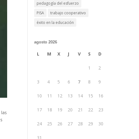
pedagogía del esfuerzo
PISA
trabajo cooperativo
éxito en la educación
agosto 2026
L
M
X
J
V
S
D
1
2
3
4
5
6
7
8
9
10
11
12
13
14
15
16
17
18
19
20
21
22
23
 las
es
24
25
26
27
28
29
30
31