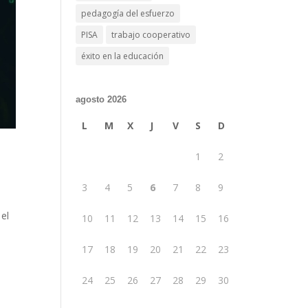
pedagogía del esfuerzo
PISA
trabajo cooperativo
éxito en la educación
agosto 2026
L
M
X
J
V
S
D
1
2
3
4
5
6
7
8
9
 el
10
11
12
13
14
15
16
17
18
19
20
21
22
23
24
25
26
27
28
29
30