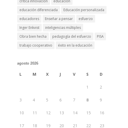
crítica innovación
educación
educación diferenciada
Educación personalizada
educadores
Enseñar a pensar
esfuerzo
Inger Enkvist
inteligencias múltiples
Obra bien hecha
pedagogía del esfuerzo
PISA
trabajo cooperativo
éxito en la educación
agosto 2026
L
M
X
J
V
S
D
1
2
3
4
5
6
7
8
9
10
11
12
13
14
15
16
17
18
19
20
21
22
23