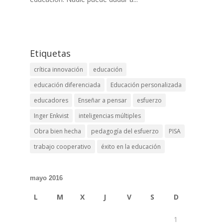
Etiquetas
crítica innovación
educación
educación diferenciada
Educación personalizada
educadores
Enseñar a pensar
esfuerzo
Inger Enkvist
inteligencias múltiples
Obra bien hecha
pedagogía del esfuerzo
PISA
trabajo cooperativo
éxito en la educación
mayo 2016
L
M
X
J
V
S
D
1