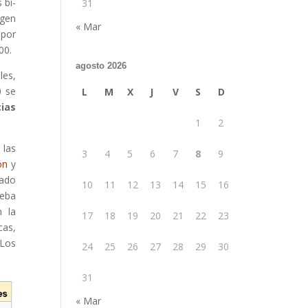
 bi-
31
igen
« Mar
 por
00.
agosto 2026
les,
0 se
L
M
X
J
V
S
D
cias
1
2
 las
3
4
5
6
7
8
9
ón
y
mado
10
11
12
13
14
15
16
ueba
n la
17
18
19
20
21
22
23
cas,
 Los
24
25
26
27
28
29
30
31
« Mar