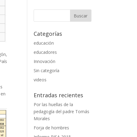
Categorías
educación
educadores
gón,
Innovación
País
Sin categoría
videos
os
 en
Entradas recientes
Por las huellas de la
pedagogía del padre Tomás
Morales
Forja de hombres
Informe PISA 2015