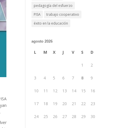
pedagogía del esfuerzo
PISA
trabajo cooperativo
éxito en la educación
agosto 2026
L
M
X
J
V
S
D
1
2
3
4
5
6
7
8
9
10
11
12
13
14
15
16
PISA
17
18
19
20
21
22
23
ayan
.
24
25
26
27
28
29
30
lver