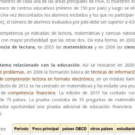
mientos de cada una de las áreas principales de PISA. El muestreo es
mero de centros educativos (mínimo de 150 por país) y luego se el
Una vez descontados los alumnos excluidos y los que no participan
te), el número de alumnos evaluados por país debe ser superior a 4.5
ompetencia ya indicadas: de lectura, matemáticas y ciencias natura
 con mayor profundidad que las otras dos. De esta forma, en 200
ncia de lectura,
en 2003 las
matemáticas
y en 2006 las
cien
.
tema relacionado con la educación
. Así se revisaron en 2000
de problemas
, en 2006 la formación básica de
técnicas de informaci
de comprensión lectora en formato electrónico
, en un módulo lla
edición de 2012 se ha centrado en matemáticas y ha incluido una pr
a de
competencia financiera
. La edición de 2015 ha contado co
a de 73 países. La prueba constaba de 55 preguntas de matemáti
n esta oportunidad una prueba adicional de educación financiera.
6.
nte