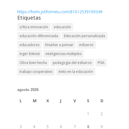
https://form.jotformeu.com/81012539109349
Etiquetas
crítica innovación
educación
educación diferenciada
Educación personalizada
educadores
Enseñar a pensar
esfuerzo
Inger Enkvist
inteligencias múltiples
Obra bien hecha
pedagogía del esfuerzo
PISA
trabajo cooperativo
éxito en la educación
agosto 2026
L
M
X
J
V
S
D
1
2
3
4
5
6
7
8
9